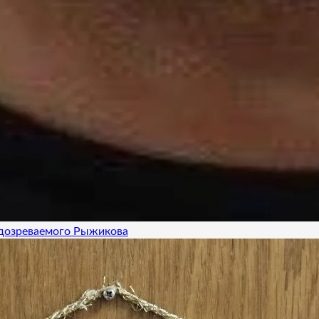
одозреваемого Рыжикова