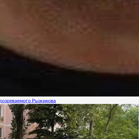
одозреваемого Рыжикова