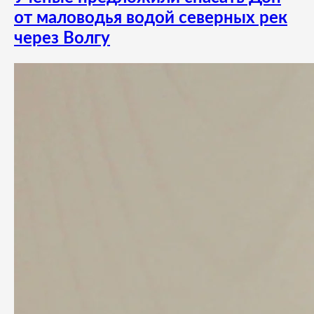
от маловодья водой северных рек
через Волгу