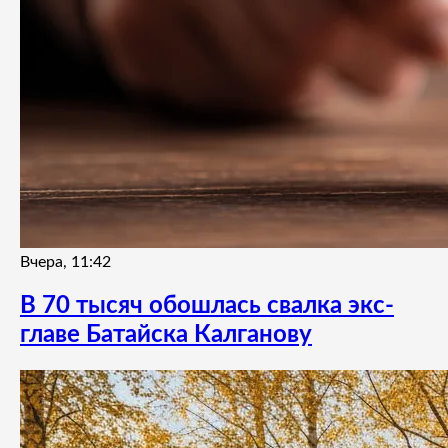
Вчера, 11:42
В 70 тысяч обошлась свалка экс-
главе Батайска Калганову