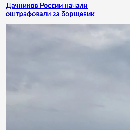
Дачников России начали
оштрафовали за борщевик