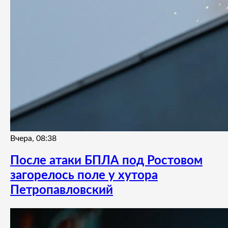
Вчера, 08:38
После атаки БПЛА под Ростовом
загорелось поле у хутора
Петропавловский