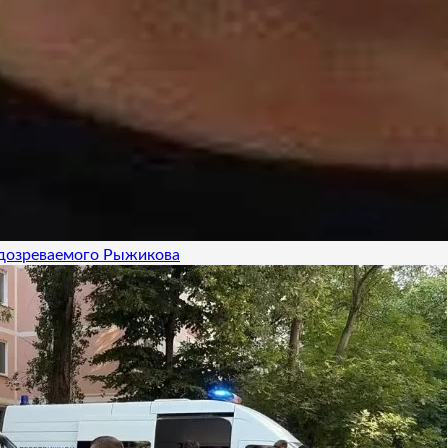
одозреваемого Рыжикова