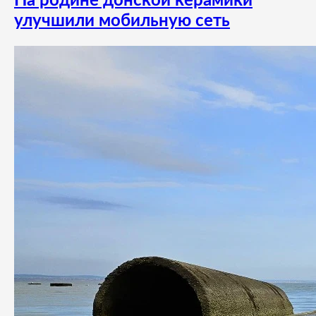
На родине донской керамики
улучшили мобильную сеть