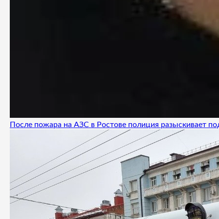
После пожара на АЗС в Ростове полиция разыскивает п