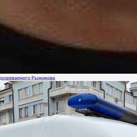
одозреваемого Рыжикова