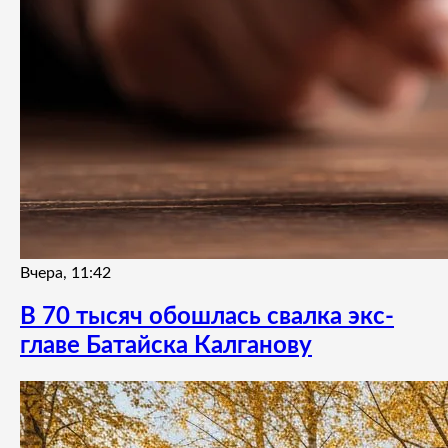
Вчера, 11:42
В 70 тысяч обошлась свалка экс-
главе Батайска Калганову