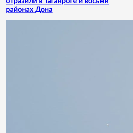
отразили в Таганроге и восьми
районах Дона