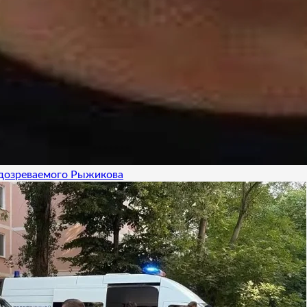
одозреваемого Рыжикова