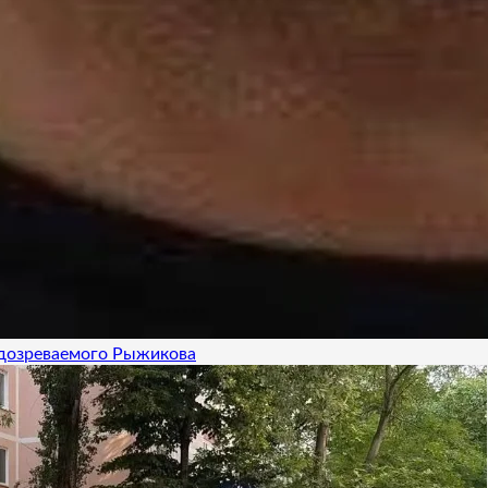
одозреваемого Рыжикова