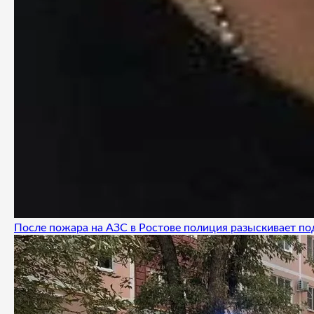
После пожара на АЗС в Ростове полиция разыскивает п