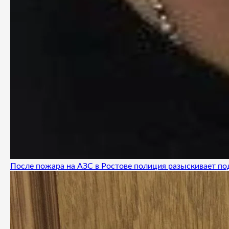
После пожара на АЗС в Ростове полиция разыскивает п