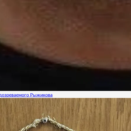
одозреваемого Рыжикова