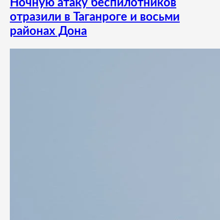
Ночную атаку беспилотников
отразили в Таганроге и восьми
районах Дона