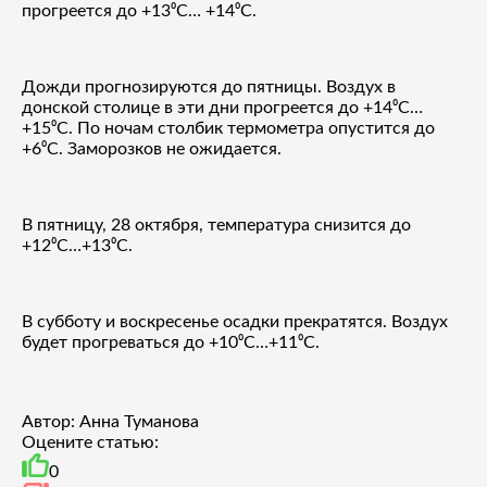
прогреется до +13⁰С… +14⁰С.
Дожди прогнозируются до пятницы. Воздух в
донской столице в эти дни прогреется до +14⁰С…
+15⁰С. По ночам столбик термометра опустится до
+6⁰С. Заморозков не ожидается.
В пятницу, 28 октября, температура снизится до
+12⁰С…+13⁰С.
В субботу и воскресенье осадки прекратятся. Воздух
будет прогреваться до +10⁰С…+11⁰С.
Автор: Анна Туманова
Оцените статью:
0