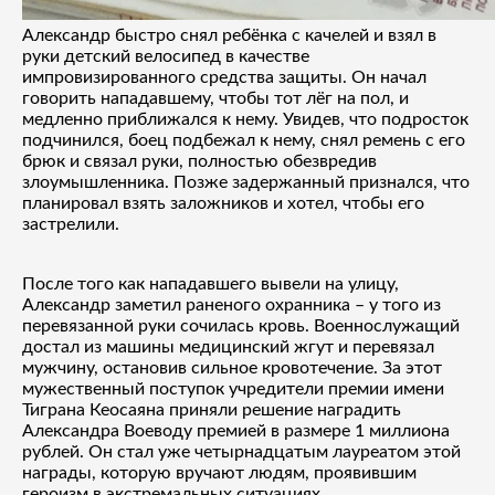
Александр быстро снял ребёнка с качелей и взял в
руки детский велосипед в качестве
импровизированного средства защиты. Он начал
говорить нападавшему, чтобы тот лёг на пол, и
медленно приближался к нему. Увидев, что подросток
подчинился, боец подбежал к нему, снял ремень с его
брюк и связал руки, полностью обезвредив
злоумышленника. Позже задержанный признался, что
планировал взять заложников и хотел, чтобы его
застрелили.
После того как нападавшего вывели на улицу,
Александр заметил раненого охранника – у того из
перевязанной руки сочилась кровь. Военнослужащий
достал из машины медицинский жгут и перевязал
мужчину, остановив сильное кровотечение. За этот
мужественный поступок учредители премии имени
Тиграна Кеосаяна приняли решение наградить
Александра Воеводу премией в размере 1 миллиона
рублей. Он стал уже четырнадцатым лауреатом этой
награды, которую вручают людям, проявившим
героизм в экстремальных ситуациях.