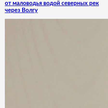
от маловодья водой северных рек
через Волгу