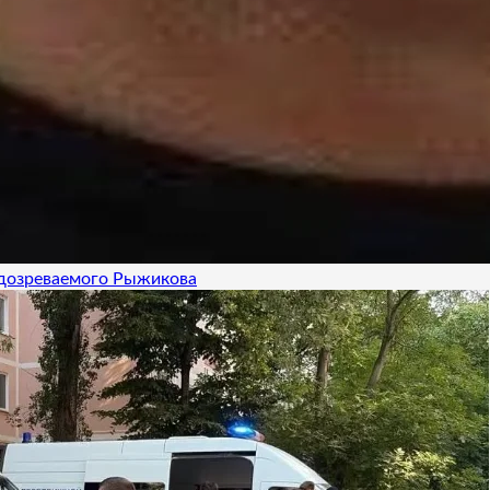
одозреваемого Рыжикова