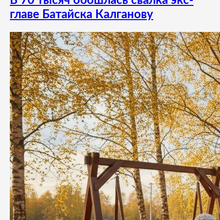
В 70 тысяч обошлась свалка экс-
главе Батайска Калганову