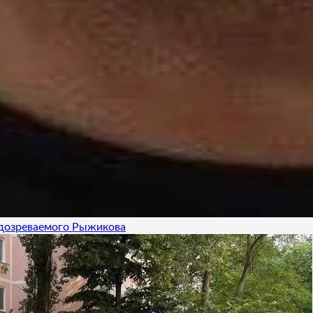
одозреваемого Рыжикова