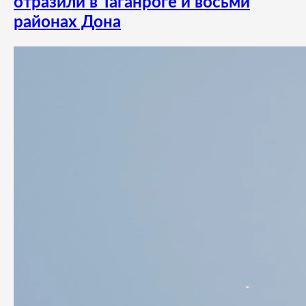
отразили в Таганроге и восьми
районах Дона