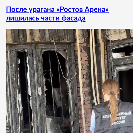
После урагана «Ростов Арена»
лишилась части фасада