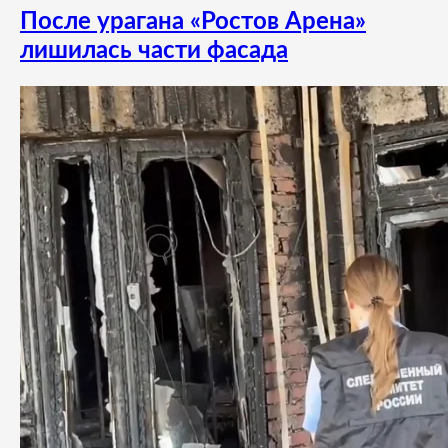
После урагана «Ростов Арена»
лишилась части фасада